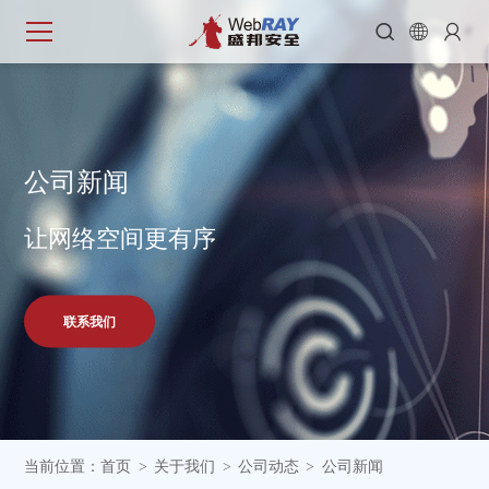



公
司
新
闻
让网络空间更有序
联系我们
当前位置：
首页
关于我们
公司动态
公司新闻
>
>
>