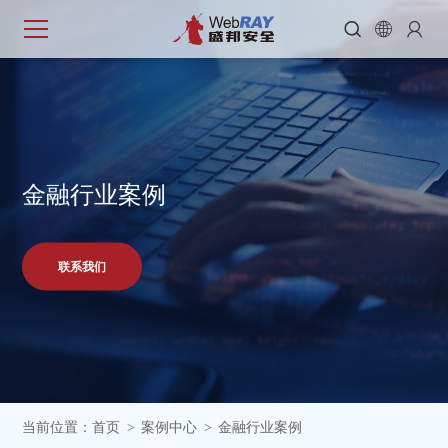



金
融
行
业
案
例
联系我们
当前位置：
首页
案例中心
金融行业案例
>
>