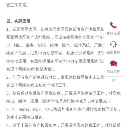
置工作开展。
四、实际应用

1、在互联网大区、信息管理大区旁路部署资产测绘系统，每周对
客服电话
互联网大区资产进行测绘，形成多维画像的全量资产清单，如

IP、端口、服务、协议、组件、版本、操作系统、厂商等通用网
在线客服
络资产信息，以及电力交易平台、基建全过程系统、配网工程管
控移动应用、智慧能源服务平台等电力专属应用系统信息采集，

实现了网络空间“摸清家底”。
项目咨询
2、与已有资产清单进行对比，发现并处置网络中未知资产信息，

完成了网络空间未知资产治理工作。
3、结合通过多维资产画像信息，开展漏洞隐患治理工作，对高危
端口、组件、应用、漏洞等情况进行集中治理，对使用SSH、
FTP、Telnet、RDP、VNC协议和服务的资产进行快速梳理识别，
关闭非必要端口服务。
4、基于丰富的资产检索条件，开展漏洞应急处置工作，对总部通