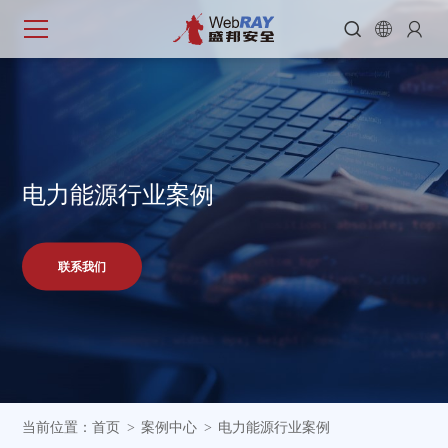



电
力
能
源
行
业
案
例
联系我们
当前位置：
首页
案例中心
电力能源行业案例
>
>