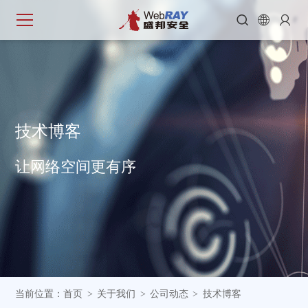



技
术
博
客
让网络空间更有序
当前位置：
首页
关于我们
公司动态
技术博客
>
>
>