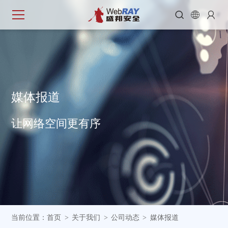



媒
体
报
道
让网络空间更有序
当前位置：
首页
关于我们
公司动态
媒体报道
>
>
>