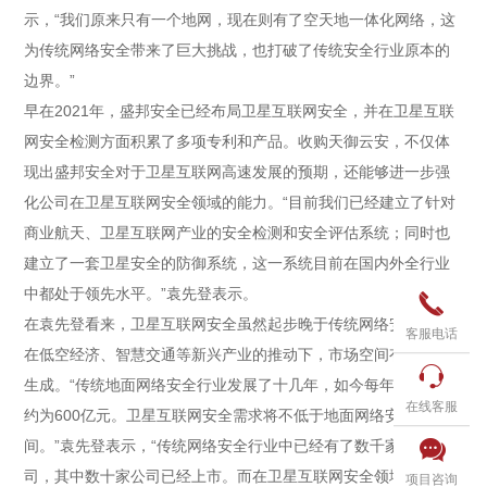
示，“我们原来只有一个地网，现在则有了空天地一体化网络，这
为传统网络安全带来了巨大挑战，也打破了传统安全行业原本的
边界。”
早在2021年，盛邦安全已经布局卫星互联网安全，并在卫星互联
网安全检测方面积累了多项专利和产品。收购天御云安，不仅体
现出盛邦安全对于卫星互联网高速发展的预期，还能够进一步强
化公司在卫星互联网安全领域的能力。“目前我们已经建立了针对
商业航天、卫星互联网产业的安全检测和安全评估系统；同时也
建立了一套卫星安全的防御系统，这一系统目前在国内外全行业
中都处于领先水平。”袁先登表示。

在袁先登看来，卫星互联网安全虽然起步晚于传统网络安全，但
客服电话
在低空经济、智慧交通等新兴产业的推动下，市场空间有望快速

生成。“传统地面网络安全行业发展了十几年，如今每年市场空间
在线客服
约为600亿元。卫星互联网安全需求将不低于地面网络安全市场空

间。”袁先登表示，“传统网络安全行业中已经有了数千家从业公
司，其中数十家公司已经上市。而在卫星互联网安全领域，盛邦
项目咨询