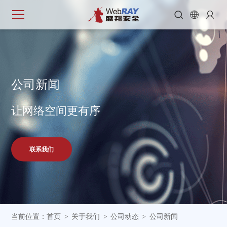



公
司
新
闻
让网络空间更有序
联系我们
当前位置：
首页
关于我们
公司动态
公司新闻
>
>
>