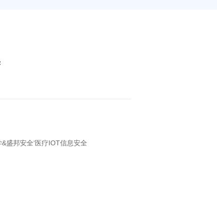
养
&盛邦安全‘医疗IOT信息安全