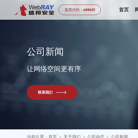
首页
股票代码：
688651
公
司
新
闻
让网络空间更有序
联系我们
当前位置：
首页
关于我们
公司动态
公司新闻
>
>
>