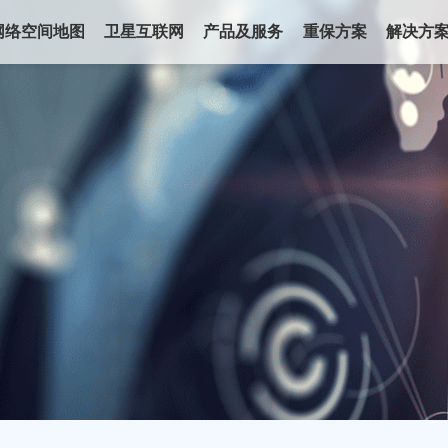
网络空间地图
卫星互联网
产品及服务
重保方案
解决方