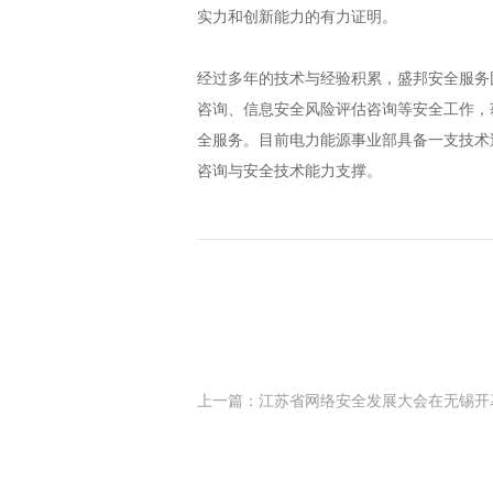
实力和创新能力的有力证明。
经过多年的技术与经验积累，盛邦安全服务
咨询、信息安全风险评估咨询等安全工作，
全服务。目前电力能源事业部具备一支技术
咨询与安全技术能力支撑。