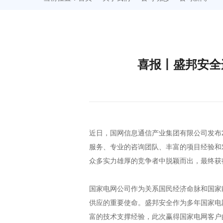
喜报丨盛邦安全
近日，国网信息通信产业集团有限公司发布
服务、专业的咨询团队、丰富的项目经验和
众多实力雄厚的竞争者中脱颖而出，最终获
国家电网公司作为关系国民经济命脉和国家
供应的重要使命。盛邦安全作为多年国家电
富的技术支撑经验，此次赢得国家电网客户