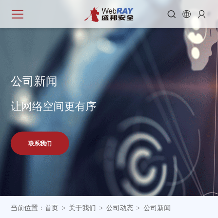



公
司
新
闻
让网络空间更有序
联系我们
当前位置：
首页
关于我们
公司动态
公司新闻
>
>
>