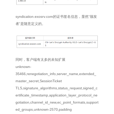
syndication.exosrv.com的证书签名信息，显然“颁发
者”是随意定义的。
同时，客户端有太多的未知扩展
unknown-
35466,renegotiation_info,server_name,extended_
master_secret,SessionTicket
TLS,signature_algorithms,status_request,signed_c
ertificate_timestamp,application_layer_protocol_ne
gotiation,channel_id_new,ec_point_formats,support
ed_groups,unknown-2570,padding