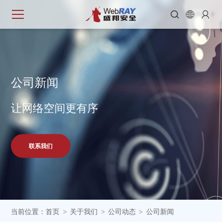



公
司
新
闻
让网络空间更有序
联系我们
当前位置：
首页
关于我们
公司动态
公司新闻
>
>
>